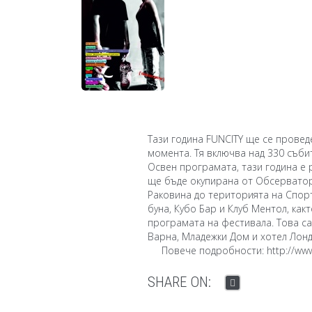
Тази година FUNCITY ще се проведе
момента. Тя включва над 330 събит
Освен програмата, тази година е 
ще бъде окупирана от Обсерватор
Раковина до територията на Спорт
буна, Кубо Бар и Клуб Ментол, как
програмата на фестивала. Това са
Варна, Младежки Дом и хотел Лонд
Повече подробности:
http://www
SHARE ON: