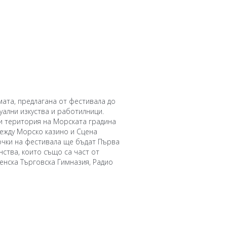
мата, предлагана от фестивала до
зуални изкуства и работилници.
ки територия на Морската градина
ежду Морско казино и Сцена
точки на фестивала ще бъдат Първа
нства, които също са част от
енска Търговска Гимназия, Радио