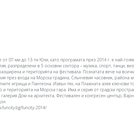
 от 07-ми до 13-ти Юли, като програмата през 2014 г. е най-голя
ия, разпределени в 5 основни сектора – музика, спорт, танци, ви
разширена и територията на фестивала. Познатата вече на всич
ия през входа на Морска градина, Слънчевия часовник, района м
ните игрища и Пантеона. Извън тях, на Плажната алея ключови 
то и територията на Морска гара. Има и серия от градски простра
 галерия Дом на архитекта, Фестивален и конгресен център, Варн
он.
.funcity.bg/funcity-2014/